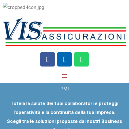
Vai
al
contenuto
F
I
W
a
n
h
c
s
a
e
t
t
b
a
s
PMI
o
g
a
o
r
p
Tutela la salute dei tuoi collaboratori e proteggi
k
a
p
m
l’operatività e la continuità della tua Impresa.
Scegli tra le soluzioni proposte dai nostri Business