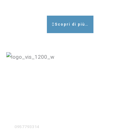
Scopri di più…
Vis Assicurazioni Sas di Sciuto Vito & C
Agenzia Unipol Assicurazioni di Giarre – 34020
P. Iva: 04129200871
Iscritta al Registro Imprese N.: 04129200871
Capitale Sociale: € 10.000,00 I.V.
Intermediario soggetto al controllo dell’IVASS.
Email: 34020@agenzia.unipol.it
Tel.:
0957793314
–