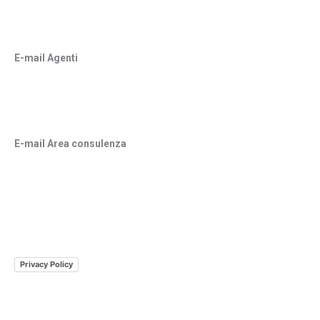
E-mail Agenti
vito.sciuto@agenzia.unipol.it
giovanni.sciuto@agenzia.unipol
.it
francesca.sciuto@agenzia.unipol.it
E-mail Area consulenza
stefania.sciuto@agenzia.unipol.it
Privacy Policy