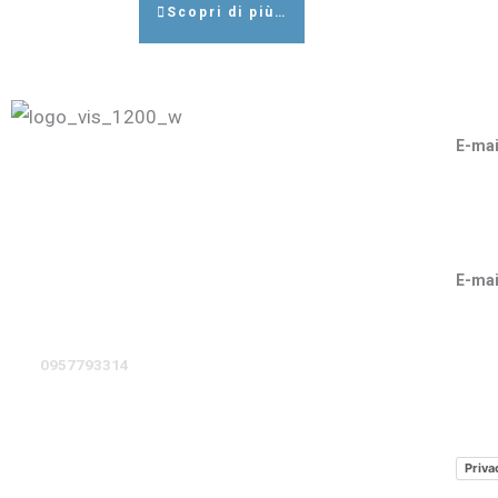
Scopri di più…
E-mai
Vis Assicurazioni Sas di Sciuto Vito & C
vito.s
Agenzia Unipol Assicurazioni di Giarre – 34020
giova
franc
P. Iva: 04129200871
Iscritta al Registro Imprese N.: 04129200871
E-mai
Capitale Sociale: € 10.000,00 I.V.
stefa
Intermediario soggetto al controllo dell’IVASS.
Email: 34020@agenzia.unipol.it
Tel.:
0957793314
–
Priva