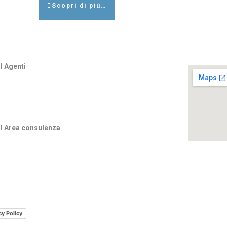
Scopri di più…
l Agenti
ciuto@agenzia.unipol.it
nni.sciuto@agenzia.unipol
.it
esca.sciuto@agenzia.unipol.it
l Area consulenza
nia.sciuto@agenzia.unipol.it
cy Policy