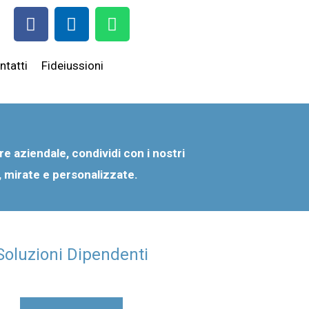
F
I
W
a
n
h
c
s
a
e
t
t
ntatti
Fideiussioni
b
a
s
o
g
a
o
r
p
k
a
p
m
are aziendale, condividi con i nostri
i, mirate e personalizzate.
Soluzioni Dipendenti