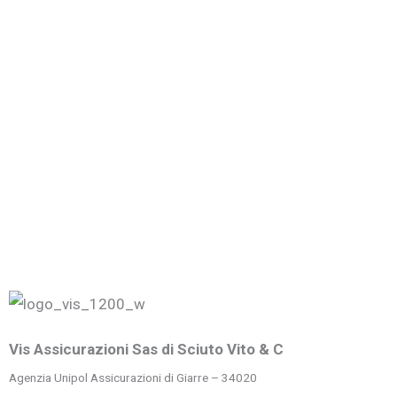
Leggi Tutto...
Esplora i benefici offerti dalle nostre
convenzioni
23 Aprile 2024
/
Collaboriamo con partner di fiducia per garantire la tutela di
soci, iscritti e delle loro famiglie, puntando sempre sulla
qualità...
Leggi Tutto...
Vis Assicurazioni Sas di Sciuto Vito & C
Agenzia Unipol Assicurazioni di Giarre – 34020