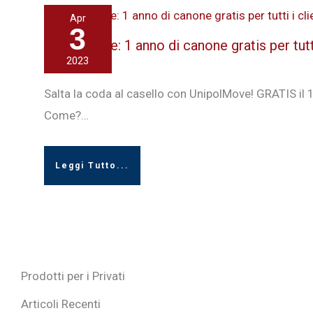
Apr
3
UnipolMove: 1 anno di canone gratis per tutti 
2023
3 Aprile 2023
Salta la coda al casello con UnipolMove! GRATIS il 
Come?…
Leggi Tutto...
Prodotti per i Privati
Articoli Recenti