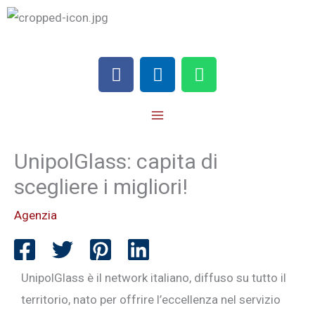
Vai
al
contenuto
F
I
W
a
n
h
c
s
a
e
t
t
b
a
s
o
g
a
UnipolGlass: capita di
o
r
p
scegliere i migliori!
k
a
p
m
Agenzia
UnipolGlass è il network italiano, diffuso su tutto il
territorio, nato per offrire l’eccellenza nel servizio