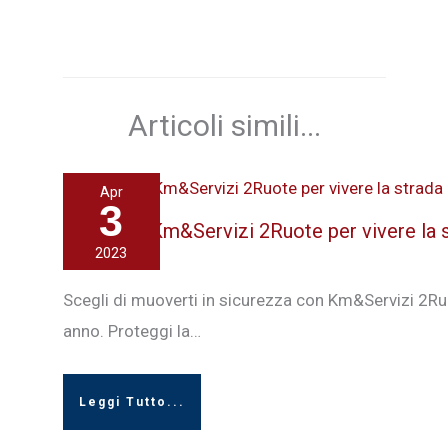
Articoli simili...
Apr
3
UnipolSai Km&Servizi 2Ruote per vivere la s
2023
3 Aprile 2023
Scegli di muoverti in sicurezza con Km&Servizi 2Ruo
anno. Proteggi la…
Leggi Tutto...